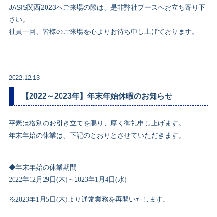
JASIS関西2023へご来場の際は、是非弊社ブースへお立ち寄り下
さい。
社員一同、皆様のご来場を心よりお待ち申し上げております。
2022.12.13
【2022～2023年】年末年始休暇のお知らせ
平素は格別のお引き立てを賜り、厚く御礼申し上げます。
年末年始の休業は、下記のとおりとさせていただきます。
◆年末年始の休業期間
2022
年
12
月
29
日
(
木
)
～
2023
年
1
月
4
日
(
水
)
※
2023
年
1
月
5
日
(
木
)
より通常業務を再開いたします。