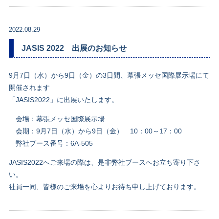
2022.08.29
JASIS 2022 出展のお知らせ
9
月
7
日（水）から
9
日（金）の
3
日間、幕張メッセ国際展示場にて
開催されます
「
JASIS2022
」に出展いたします。
会場：幕張メッセ国際展示場
会期：
9
月
7
日（水）から
9
日（金）
10
：
00
～
17
：
00
弊社ブース番号：
6A-505
JASIS2022
へご来場の際は、是非弊社ブースへお立ち寄り下さ
い。
社員一同、皆様のご来場を心よりお待ち申し上げております。